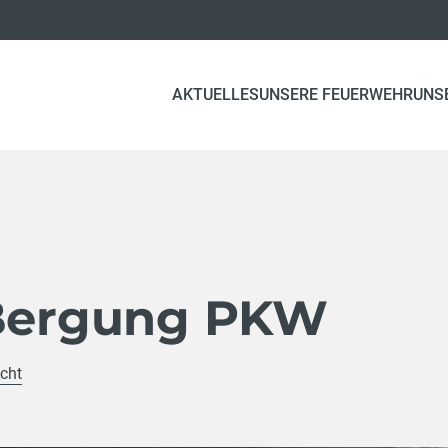
AKTUELLES
UNSERE FEUERWEHR
UNS
 Bergung PKW
icht