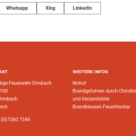
Whatsapp
Xing
LinkedIn
AKT
WEITERE INFOS
llige Feuerwehr Dimbach
Notruf
 100
Brandgefahren durch Christ
Dimbach
und Kerzenlichter
eich
Brandklassen Feuerlöscher
 (0)7260 7244