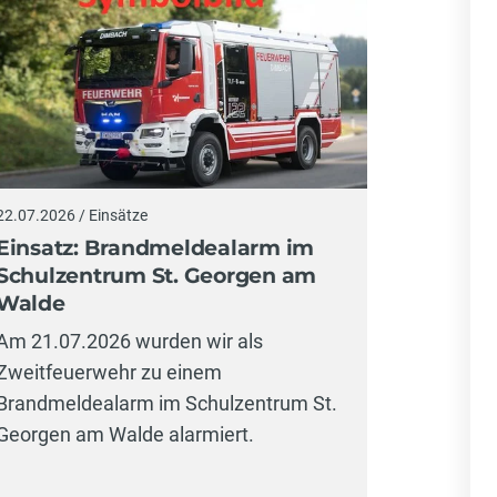
22.07.2026 / Einsätze
11.07.2026 
Einsatz: Brandmeldealarm im
Einsat
Schulzentrum St. Georgen am
Starkr
Walde
Am 10. Ju
Am 21.07.2026 wurden wir als
Brunnenr
Zweitfeuerwehr zu einem
Starkreg
Brandmeldealarm im Schulzentrum St.
Georgen am Walde alarmiert.