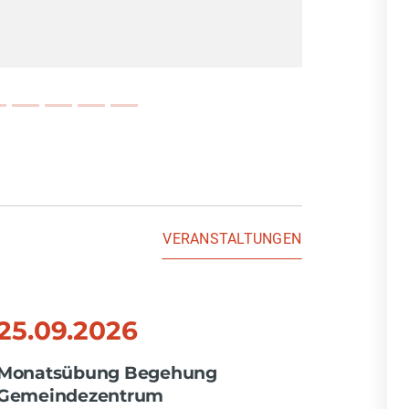
VERANSTALTUNGEN
25.09.2026
08.11
Monatsübung Begehung
Alarms
Gemeindezentrum
Gemei