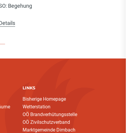
SO: Begehung
SO: Atem
Details
Details
LINKS
Bisherige Homepage
bäume
Wetterstation
OÖ Brandverhütungsstelle
OÖ Zivilschutzverband
Marktgemeinde Dimbach