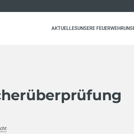
AKTUELLES
UNSERE FEUERWEHR
UNS
cherüberprüfung
icht